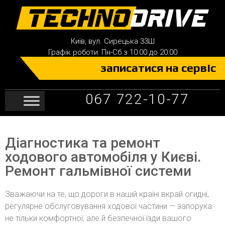
Київ, вул. Сирецька 33Ш
Графік роботи: Пн-Сб з 10:00 до 20:00
записатися на сервіс
067 722-10-77
Діагностика та ремонт
ходового автомобіля у Києві.
Ремонт гальмівної системи
Зважаючи на те, що дороги в нашій країні вкрай огидні,
регулярне обслуговування ходової частини — запорука
не тільки комфортної, але й безпечної їзди вашого