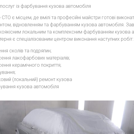
 послуг із фарбування кузова автомобіля
СТО є місцем, де вмілі та професійні майстри готові виконат
нтом, відновленням та фарбуванням кузова автомобіля. За
коякісним локальним та комплексним фарбуванням кузова а
терня є спеціалізованим центром виконання наступних робіт:
ння сколів та подряпин;
сення лакофарбових матеріалів;
сення керамічного покриття;
ування;
ковий (локальний) ремонт кузова
ування кузова автомобіля