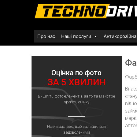
Про нас
Наші послуги
Антикорозійна
Фа
Оцінка по фото
Фарбу
ЗА 5 ХВИЛИН
Внас
стан
Вишліть фото елементів авто та майстре
зробіть оцінку
відно
займ
марк
автом
Нам важливо, щоб залишилися
задоволеними