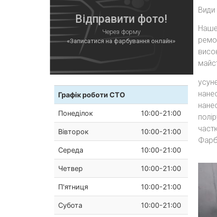
Види
Відправити фото!
Наше 
Через форму
ремо
«Записатися на фарбування онлайн»
висо
майс
усуне
нане
Графік роботи СТО
нане
Понеділок
10:00-21:00
полір
част
Вівторок
10:00-21:00
Фарб
Середа
10:00-21:00
Четвер
10:00-21:00
П'ятниця
10:00-21:00
Субота
10:00-21:00