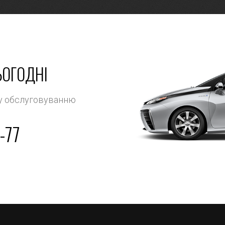
ЬОГОДНІ
му обслуговуванню
-77