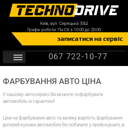
Київ, вул. Сирецька 33Ш
Графік роботи: Пн-Сб з 10:00 до 20:00
записатися на сервіс
067 722-10-77
ФАРБУВАННЯ АВТО ЦІНА
У нашому автосервісі Ви можете пофарбувати
автомобіль із гарантією!
Ціни на фарбування авто та велику вартість фарбування
деталей кузова автомобіля Ви побачите у прейскуранті, в